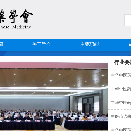
闻
关于学会
主要职能
行业要
中华中医
学术年会
中华中医
学术会议
中华中医
学术年会
中医药选题
工程技术
中华中医