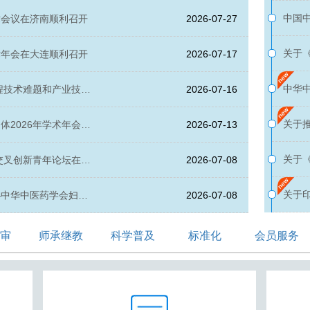
公开
中国
术会议在济南顺利召开
2026-07-27
准宣
关于
术年会在大连顺利召开
2026-07-17
位贴
中华中
工程技术难题和产业技术
2026-07-16
布专
算公
关于
体2026年学术年会在
2026-07-13
实施
关于
药交叉创新青年论坛在厦
2026-07-08
拟发
关于
—中华中医药学会妇科
2026-07-08
实施
审
师承继教
科学普及
标准化
会员服务