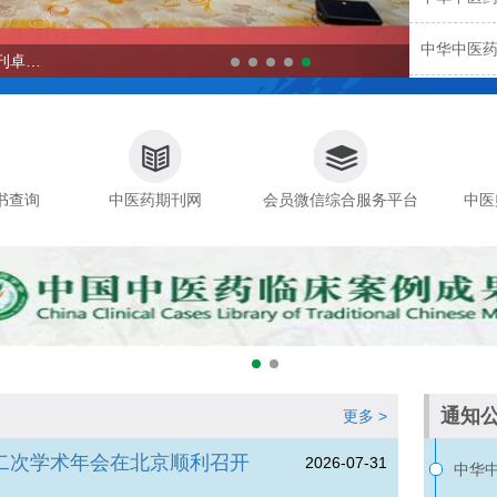
共同体20
中华中医药
刊卓越
暨中医国
刊卓越
药交叉创
办
书查询
中医药期刊网
会员微信综合服务平台
中医
通知
更多 >
二次学术年会在北京顺利召开
2026-07-31
中华中