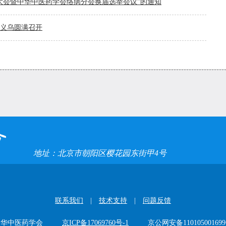
学大会暨中华中医药学会络病分会换届选举会议”的通知
在义乌圆满召开
地址：北京市朝阳区樱花园东街甲4号
联系我们
|
技术支持
|
问题反馈
中华中医药学会
京ICP备17069760号-1
京公网安备11010500169