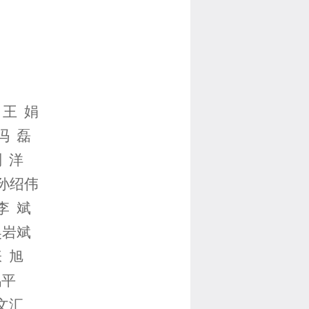
 王 娟
冯 磊
 洋
孙绍伟
李 斌
吴岩斌
 旭
鸿平
文汇