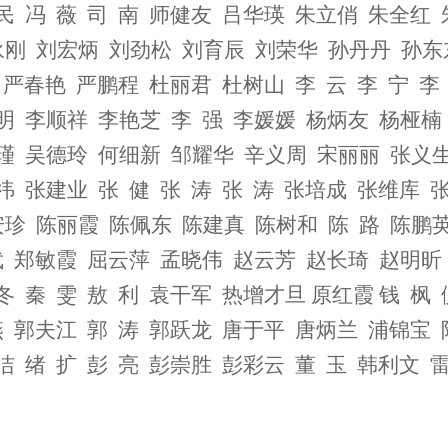
民 冯 薇 司 南 师健友 吕华瑛 朱立俏 朱全红
永刚 刘宏炳 刘劲松 刘育辰 刘荣华 孙丹丹 孙东
旦 严春艳 严鹏程 杜丽君 杜树山 李 云
李 宁 李
明 李顺祥 李艳芝 李 强 李媛媛 杨炳友 杨桠楠
瑾瑾 吴德玲 何细新 邹耀华 辛义周
宋丽丽 张义
祎 张建业 张 健 张 涛 张 涛 张培成 张维库 张
安珍 陈丽霞 陈佩东 陈建真
陈树和 陈 路 陈鹏英
武 郑敏霞 屈云萍 孟晓伟 赵云芳 赵长琦 赵明昕
冬 秦 雯 敖 利
袁干军 热增才旦 原红霞 钱 枫 
燕 郭夫江 郭 涛 郭跃龙 唐于平 唐炳兰 浦锦宝
洁 绪 扩
彭 亮 彭崇胜 彭彩云 董 玉 韩利文 