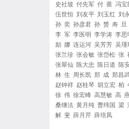
史社坡 付先军 付 蔷 冯宝
伍世恒 刘友平 刘玉红 刘
孙 奕 孙彦君 孙 赟 寿 
李 军 李医明 李学涛 李思
励 娜 连运河 吴芳芳 吴
张兰珍 张会敏 张岱松 张 
张翠仙 陈大忠 陈日道 陈
林 生 周长凯 郑 成 郑昌
赵钟祥 赵桂琴 胡立宏 柏 
徐 伟 徐宏峰 高慧敏 高 
桑继法 黄月纯 曹纬国 梁 
解 斐 薛月芹 薛培凤