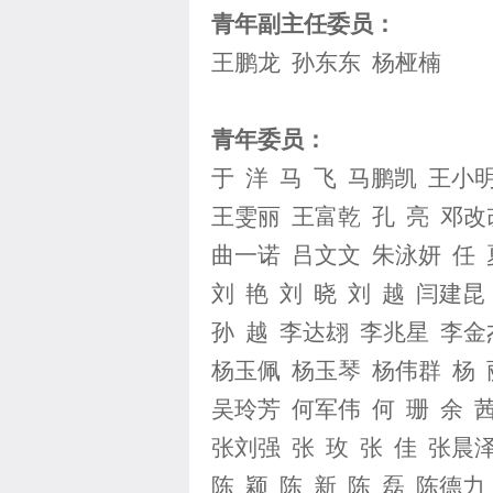
青年副主任委员：
王鹏龙 孙东东 杨桠楠
青年委员：
于 洋 马 飞 马鹏凯 王小
王雯丽 王富乾 孔 亮 邓改
曲一诺 吕文文 朱泳妍 任 
刘 艳 刘 晓 刘 越 闫建
孙 越 李达翃 李兆星 李金
杨玉佩 杨玉琴 杨伟群 杨 
吴玲芳 何军伟 何 珊 余 
张刘强 张 玫 张 佳 张晨泽
陈 颖 陈 新 陈 磊 陈德