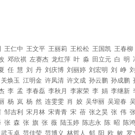
明 王仁中 王文平 王丽莉 王松松 王国凯 王春柳
改 邓欣祺 左赛杰 龙红萍 叶 淼 田立元 白 明
夏 任 慧 刘 丹 刘庆博 刘丽婷 刘宏明 刘 峥 刘
昆 关焕玉 江明金 许凤清 许文成 孙云鹏
孙成鹏 
杰 李 孟 李春磊 李秋月 李家荣 李 娟 李继新 
丽 杨 岚 杨 然 连雯雯 肖 姣
吴华丽 吴迎春 
茜 邹吉利 宋月林 宋青青 宋 蓓 张之昊 张 伟 张
 张 森 张 旗 张 薇
陆玉婷 陈志永 陈 昭 陈
力 武玉卓 范佳莹 范博义 林哲人 郁 阳 欧 敏 罗