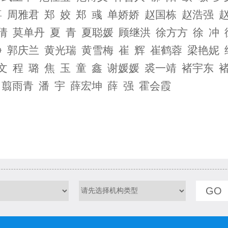
喜 周雅君 郑 姣
郑 彧 单娇娇 赵国栋 赵浩强 赵
倩 莫单丹 夏 青 夏聪媛 顾继洪 徐方方 徐 冲
静 郭庆兰
黄光瑞 黄雪梅 崔 辉 崔鹤蓉 梁艳妮
文 程 璐 焦 玉 童 鑫 谢媛媛 裘一靖 褚宇东 
鹏
翦雨青 潘 宇 薛宏坤 薛 强 霍会霞
GO