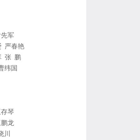
付先军
赟
严春艳
 张 鹏
曹纬国
王存琴
王鹏龙
晓川