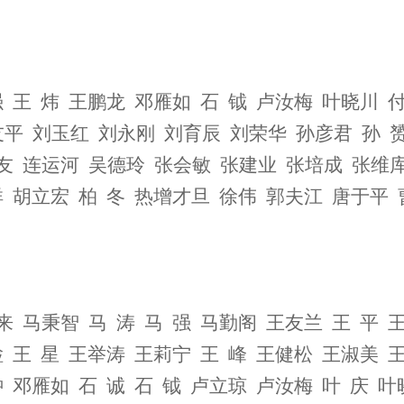
强 王 炜 王鹏龙 邓雁如 石 钺 卢汝梅 叶晓川 
友平 刘玉红 刘永刚 刘育辰 刘荣华 孙彦君 孙 
友 连运河 吴德玲 张会敏 张建业 张培成 张维库
祥 胡立宏 柏 冬 热增才旦 徐伟 郭夫江
唐于平 
来 马秉智 马 涛 马 强 马勤阁 王友兰 王 平 
检 王 星 王举涛 王莉宁 王 峰 王健松 王淑美 
翀 邓雁如 石 诚 石 钺 卢立琼 卢汝梅 叶 庆 叶