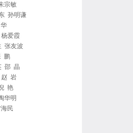
朱宗敏
东 孙明谦
 华
 杨爱霞
生 张友波
 鹏
 邵 晶
 赵 岩
倪 艳
 陶华明
雷海民