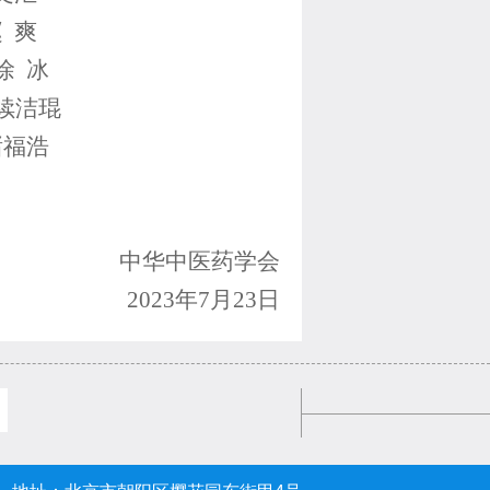
 爽
 徐 冰
 续洁琨
褚福浩
中华中医药学会
2023年7月23日