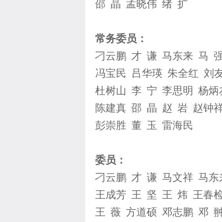
邵 晶 孟晓伟 绪 扩
常务委员：
刁云鹏 才 谦 马东来 马 
冯宝民 吕华瑛 朱全红 刘
杜树山 李 宁 李思明 杨炳
陈建真 邵 晶 赵 岩 赵钟
彭崇胜 董 玉 雷海民
委员：
刁云鹏 才 谦 马文祥 马东
王成芳 王 坚 王 炜 王春
王 薇 方道硕 邓志鹏 邓 