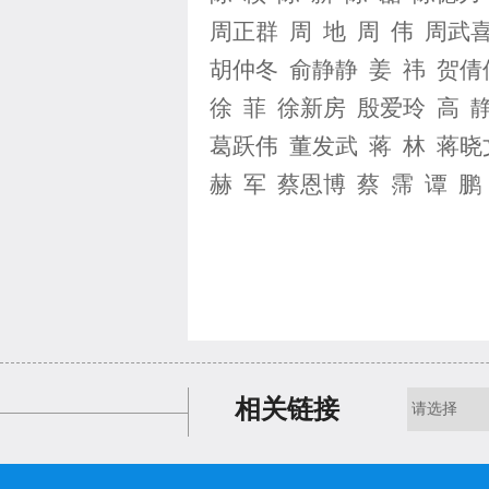
周正群 周 地 周 伟 周武
胡仲冬 俞静静 姜 祎 贺倩
徐 菲 徐新房 殷爱玲 高 
葛跃伟 董发武 蒋 林 蒋晓
赫 军 蔡恩博 蔡 霈 谭 
相关链接