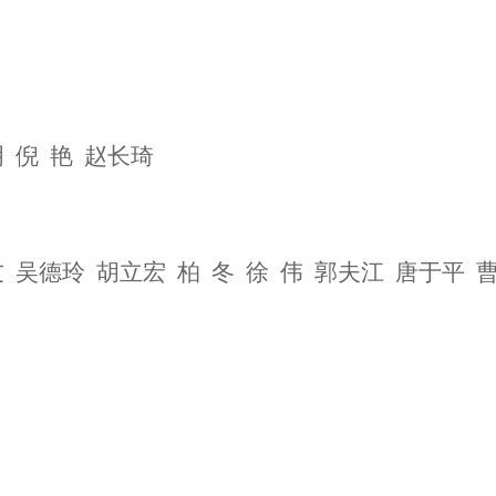
明 倪 艳 赵长琦
友 吴德玲 胡立宏 柏 冬 徐 伟 郭夫江 唐于平 